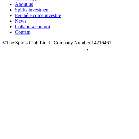
About us
Spirits investment
Perché e come investire
News
Collabora con noi
Contatti
©The Spirits Club Ltd. l | Company Number 14216461 |
Privacy e
Cookie Policy
|
Web Design
by:
Alkimedia
,
Realizzazione siti web