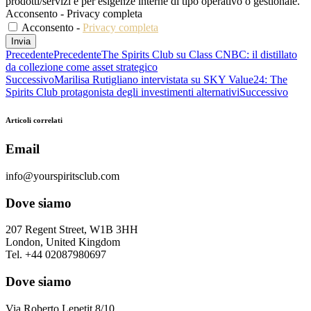
prodotti/servizi e per esigenze interne di tipo operativo o gestionale.
Acconsento - Privacy completa
Acconsento -
Privacy completa
Invia
Precedente
Precedente
The Spirits Club su Class CNBC: il distillato
da collezione come asset strategico
Successivo
Marilisa Rutigliano intervistata su SKY Value24: The
Spirits Club protagonista degli investimenti alternativi
Successivo
Articoli correlati
Email
info@yourspiritsclub.com
Dove siamo
207 Regent Street, W1B 3HH
London, United Kingdom
Tel. +44 02087980697
Dove siamo
Via Roberto Lepetit 8/10