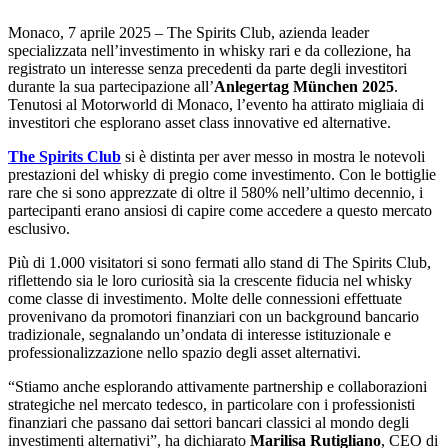
Monaco, 7 aprile 2025 – The Spirits Club, azienda leader
specializzata nell’investimento in whisky rari e da collezione, ha
registrato un interesse senza precedenti da parte degli investitori
durante la sua partecipazione all’
Anlegertag München 2025
.
Tenutosi al Motorworld di Monaco, l’evento ha attirato migliaia di
investitori che esplorano asset class innovative ed alternative.
The Spirits Club
si è distinta per aver messo in mostra le notevoli
prestazioni del whisky di pregio come investimento. Con le bottiglie
rare che si sono apprezzate di oltre il 580% nell’ultimo decennio, i
partecipanti erano ansiosi di capire come accedere a questo mercato
esclusivo.
Più di 1.000 visitatori si sono fermati allo stand di The Spirits Club,
riflettendo sia le loro curiosità sia la crescente fiducia nel whisky
come classe di investimento. Molte delle connessioni effettuate
provenivano da promotori finanziari con un background bancario
tradizionale, segnalando un’ondata di interesse istituzionale e
professionalizzazione nello spazio degli asset alternativi.
“Stiamo anche esplorando attivamente partnership e collaborazioni
strategiche nel mercato tedesco, in particolare con i professionisti
finanziari che passano dai settori bancari classici al mondo degli
investimenti alternativi”, ha dichiarato
Marilisa Rutigliano
, CEO di